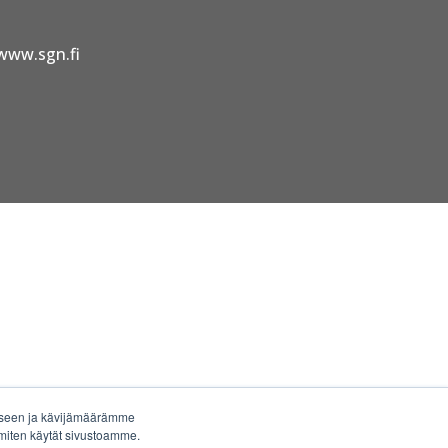
www.sgn.fi
miseen ja kävijämäärämme
 miten käytät sivustoamme.